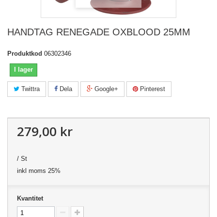
HANDTAG RENEGADE OXBLOOD 25MM
Produktkod
06302346
I lager
Twittra
Dela
Google+
Pinterest
279,00 kr
/ St
inkl moms 25%
Kvantitet