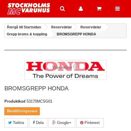
Återgå till Startsidan
Reservdelar
Reservdelar
Grepp broms & koppling
BROMSGREPP HONDA
Visa större
BROMSGREPP HONDA
Produktkod
53170MCSG01
Beställningsvara
Twittra
Dela
Google+
Pinterest