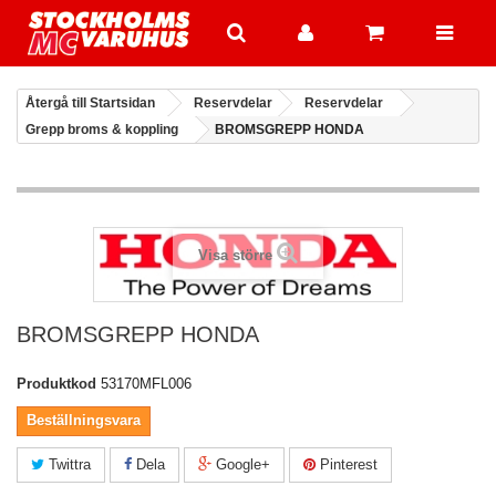
Återgå till Startsidan
Reservdelar
Reservdelar
Grepp broms & koppling
BROMSGREPP HONDA
Visa större
BROMSGREPP HONDA
Produktkod
53170MFL006
Beställningsvara
Twittra
Dela
Google+
Pinterest