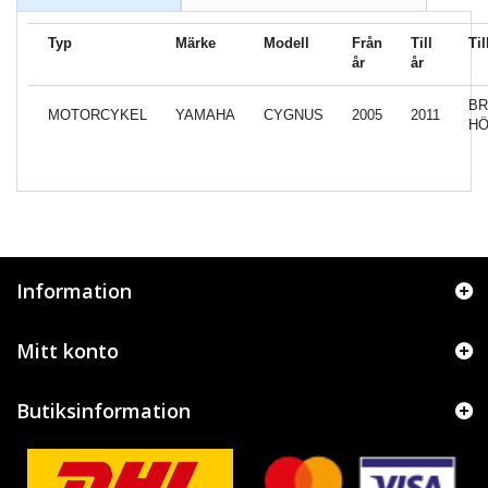
Typ
Märke
Modell
Från
Till
Ti
år
år
B
MOTORCYKEL
YAMAHA
CYGNUS
2005
2011
H
Information
Mitt konto
Butiksinformation