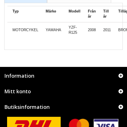
Typ
Märke
Modell
Från
Till
Tillä
år
år
YZF-
MOTORCYKEL
YAMAHA
2008
2011
BRO
R125
Information
Mitt konto
Butiksinformation