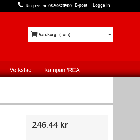
E-post
Logga in
Ring oss nu:
08-50620500
Varukorg
(Tom)
Verkstad
Kampanj/REA
246,44 kr