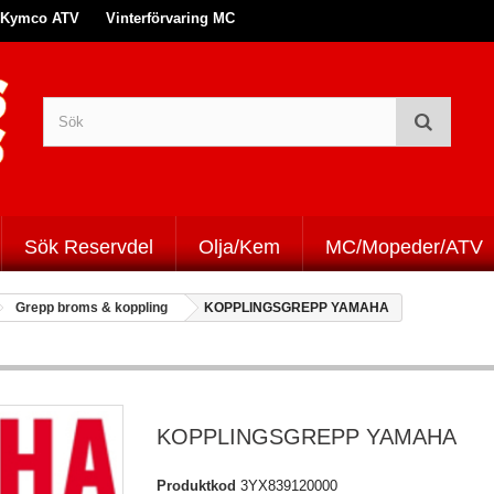
Kymco ATV
Vinterförvaring MC
Sök Reservdel
Olja/Kem
MC/Mopeder/ATV
Grepp broms & koppling
KOPPLINGSGREPP YAMAHA
KOPPLINGSGREPP YAMAHA
Produktkod
3YX839120000