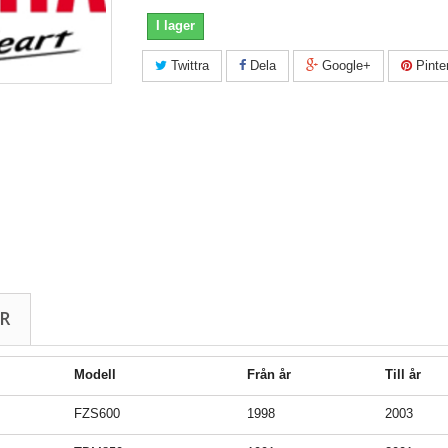
I lager
Twittra
Dela
Google+
Pinte
R
Modell
Från år
Till år
FZS600
1998
2003