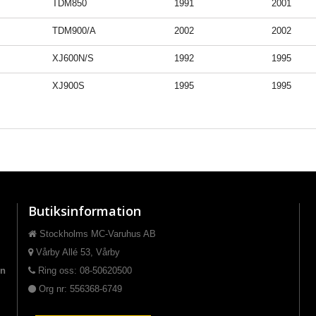
TDM850
1991
2001
TDM900/A
2002
2002
XJ600N/S
1992
1995
XJ900S
1995
1995
Butiksinformation
Stockholms MC-Varuhus AB
Vårby Allé 53, Vårby
on
Ring oss: 08-50620500
Org nr: 556368-6749