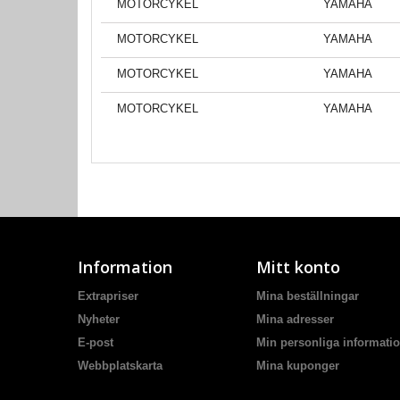
MOTORCYKEL
YAMAHA
MOTORCYKEL
YAMAHA
MOTORCYKEL
YAMAHA
MOTORCYKEL
YAMAHA
Information
Mitt konto
Extrapriser
Mina beställningar
Nyheter
Mina adresser
E-post
Min personliga informati
Webbplatskarta
Mina kuponger