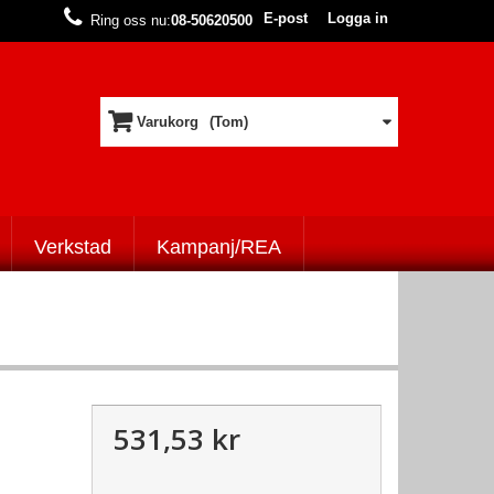
E-post
Logga in
Ring oss nu:
08-50620500
Varukorg
(Tom)
Verkstad
Kampanj/REA
531,53 kr