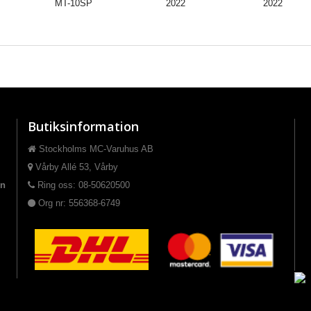
MT-10SP
2022
2022
Butiksinformation
Stockholms MC-Varuhus AB
Vårby Allé 53, Vårby
on
Ring oss: 08-50620500
Org nr: 556368-6749