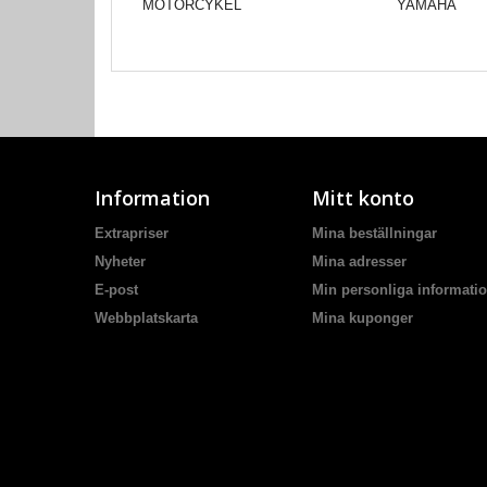
MOTORCYKEL
YAMAHA
Information
Mitt konto
Extrapriser
Mina beställningar
Nyheter
Mina adresser
E-post
Min personliga informati
Webbplatskarta
Mina kuponger