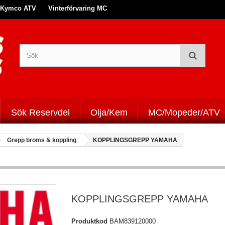
Kymco ATV
Vinterförvaring MC
Sök Reservdel
Olja/Kem
MC/Mopeder/ATV
Grepp broms & koppling
KOPPLINGSGREPP YAMAHA
KOPPLINGSGREPP YAMAHA
Produktkod
BAM839120000