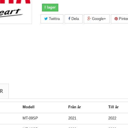
I lager
Twittra
Dela
Google+
Pinte
R
Modell
Från år
Till år
MT-09SP
2021
2022