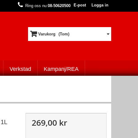
E-post
Logga in
Ring oss nu:
08-50620500
Varukorg
(Tom)
Verkstad
Kampanj/REA
269,00 kr
1L