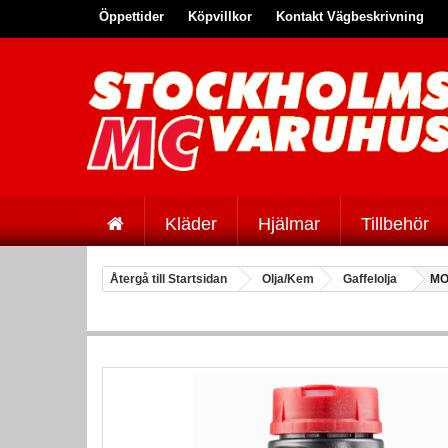
Öppettider
Köpvillkor
Kontakt Vägbeskrivning
Kläder
Hjälmar
Tillbehör
Återgå till Startsidan
Olja/Kem
Gaffelolja
MO