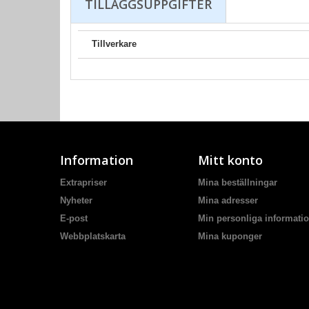
TILLÄGGSUPPGIFTER
Tillverkare
Information
Mitt konto
Extrapriser
Mina beställningar
Nyheter
Mina adresser
E-post
Min personliga informati
Webbplatskarta
Mina kuponger