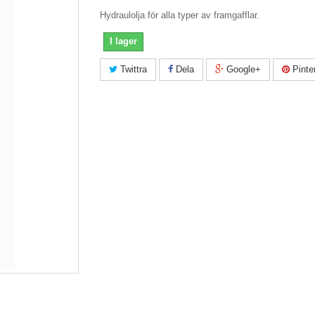
Hydraulolja för alla typer av framgafflar.
I lager
Twittra
Dela
Google+
Pinte