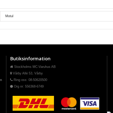
Motul
Butiksinformation
Stockholms MC-Varuhus AB
Vårby Allé 53, Vårby
on
Ring oss: 08-50620500
Org nr: 556368-6749