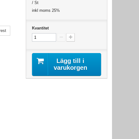
/ St
inkl moms 25%
Kvantitet
rest
Lägg till i
varukorgen