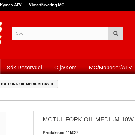
Kymco ATV
Vinterförvaring MC
Sök Reservdel
Olja/Kem
MC/Mopeder/ATV
TUL FORK OIL MEDIUM 10W 1L
MOTUL FORK OIL MEDIUM 10W 
Produktkod
115022