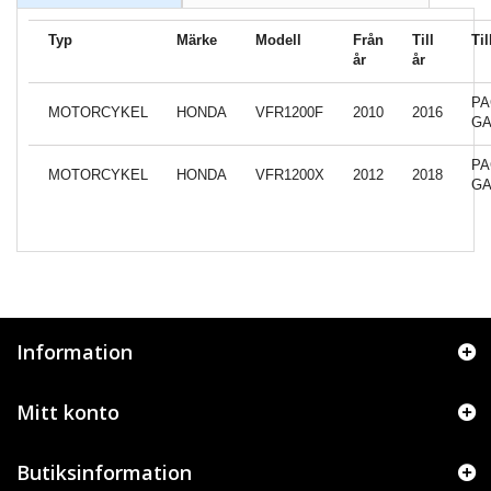
Typ
Märke
Modell
Från
Till
Ti
år
år
PA
MOTORCYKEL
HONDA
VFR1200F
2010
2016
GA
PA
MOTORCYKEL
HONDA
VFR1200X
2012
2018
GA
Information
Mitt konto
Butiksinformation