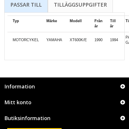
PASSAR TILL
TILLÄGGSUPPGIFTER
Typ
Märke
Modell
Från
Till
T
år
år
P
MOTORCYKEL
YAMAHA
XT600K/E
1990
1994
G
Information
Mitt konto
Butiksinformation