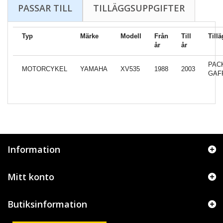
PASSAR TILL
TILLÄGGSUPPGIFTER
Typ
Märke
Modell
Från
Till
Till
år
år
PAC
MOTORCYKEL
YAMAHA
XV535
1988
2003
GAF
Information
Mitt konto
Butiksinformation