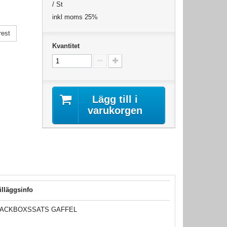
/ St
inkl moms 25%
rest
Kvantitet
Lägg till i
varukorgen
illäggsinfo
ACKBOXSSATS GAFFEL