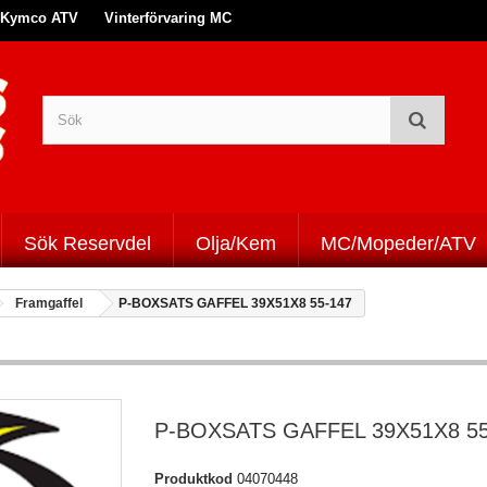
Kymco ATV
Vinterförvaring MC
Sök Reservdel
Olja/Kem
MC/Mopeder/ATV
Framgaffel
P-BOXSATS GAFFEL 39X51X8 55-147
P-BOXSATS GAFFEL 39X51X8 55
Produktkod
04070448