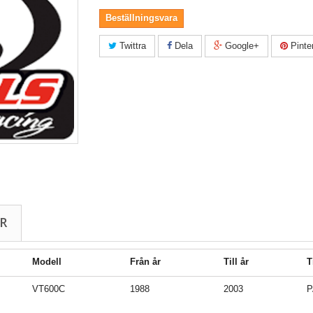
Beställningsvara
Twittra
Dela
Google+
Pinte
R
Modell
Från år
Till år
T
VT600C
1988
2003
P