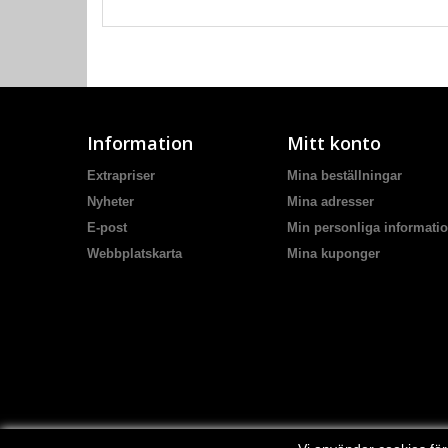
Information
Mitt konto
Extrapriser
Mina beställningar
Nyheter
Mina adresser
E-post
Min personliga informati
Webbplatskarta
Mina kuponger