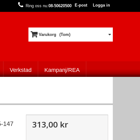
E-post
Logga in
Ring oss nu:
08-50620500
Varukorg
(Tom)
Verkstad
Kampanj/REA
313,00 kr
-147