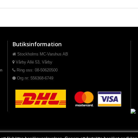
Butiksinformation
Stockholms MC-Varuhus AB
Vårby Allé 53, Vårby
on
Ring oss: 08-50620500
Org nr: 556368-6749