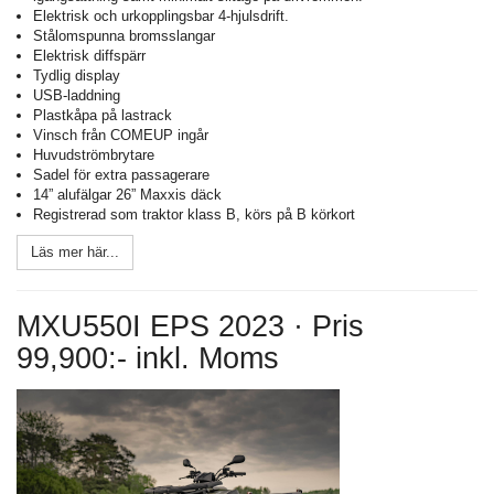
Elektrisk och urkopplingsbar 4-hjulsdrift.
Stålomspunna bromsslangar
Elektrisk diffspärr
Tydlig display
USB-laddning
Plastkåpa på lastrack
Vinsch från COMEUP ingår
Huvudströmbrytare
Sadel för extra passagerare
14” alufälgar 26” Maxxis däck
Registrerad som traktor klass B, körs på B körkort
Läs mer här...
MXU550I EPS 2023 · Pris
99,900:- inkl. Moms