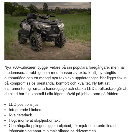
Nya 700-kubikaren bygger vidare på sin populära föregångare, men har
moderniserats rakt igenom med massor av extra kraft, ny steglös
automatlåda och en mängd nya tekniska uppdateringar. Här ligger fokus
på kompromisslös prestanda, komfort och kvalitet. Ny lättläst
instrumentering, smarta handreglage och starka LED-strålkastare gör att
du alltid har full kontroll i alla lägen, såväl på jobbet som på fritiden.
LED-positionsljus
Integrerade blinkers
Kvalitetsdäck
Högt monterat släpljuskontakt
Centrifugalkopplingen ligger i oljebad, för mjuk och kontrollerad
igångsättning samt minimalt slitage på drivremmen.