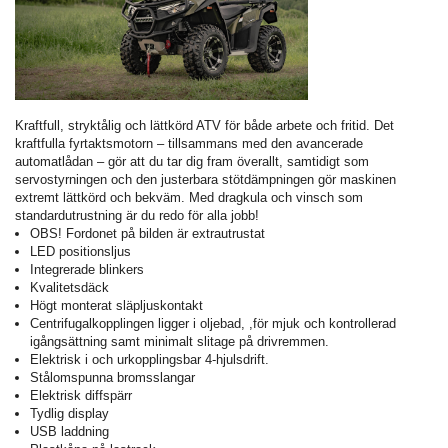
Kraftfull, stryktålig och lättkörd ATV för både arbete och fritid. Det
kraftfulla fyrtaktsmotorn – tillsammans med den avancerade
automatlådan – gör att du tar dig fram överallt, samtidigt som
servostyrningen och den justerbara stötdämpningen gör maskinen
extremt lättkörd och bekväm. Med dragkula och vinsch som
standardutrustning är du redo för alla jobb!
OBS! Fordonet på bilden är extrautrustat
LED positionsljus
Integrerade blinkers
Kvalitetsdäck
Högt monterat släpljuskontakt
Centrifugalkopplingen ligger i oljebad, ,för mjuk och kontrollerad
igångsättning samt minimalt slitage på drivremmen.
Elektrisk i och urkopplingsbar 4-hjulsdrift.
Stålomspunna bromsslangar
Elektrisk diffspärr
Tydlig display
USB laddning