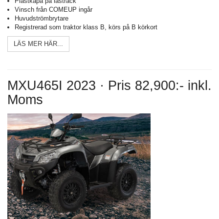
Plastkåpa på lastrack
Vinsch från COMEUP ingår
Huvudströmbrytare
Registrerad som traktor klass B, körs på B körkort
LÄS MER HÄR...
MXU465I 2023 · Pris 82,900:- inkl.
Moms