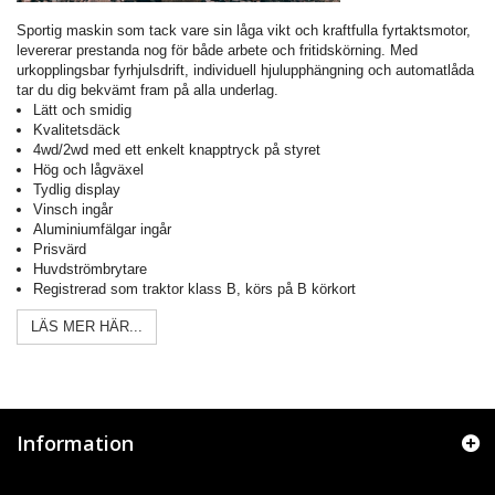
Sportig maskin som tack vare sin låga vikt och kraftfulla fyrtaktsmotor,
levererar prestanda nog för både arbete och fritidskörning. Med
urkopplingsbar fyrhjulsdrift, individuell hjulupphängning och automatlåda
tar du dig bekvämt fram på alla underlag.
Lätt och smidig
Kvalitetsdäck
4wd/2wd med ett enkelt knapptryck på styret
Hög och lågväxel
Tydlig display
Vinsch ingår
Aluminiumfälgar ingår
Prisvärd
Huvdströmbrytare
Registrerad som traktor klass B, körs på B körkort
LÄS MER HÄR...
Information