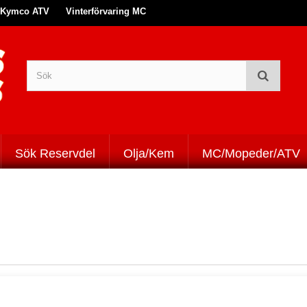
Kymco ATV
Vinterförvaring MC
Sök Reservdel
Olja/Kem
MC/Mopeder/ATV