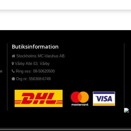
Butiksinformation
Stockholms MC-Varuhus AB
Vårby Allé 53, Vårby
on
Ring oss: 08-50620500
Org nr: 556368-6749