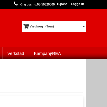
E-post
Logga in
Ring oss nu:
08-50620500
Varukorg
(Tom)
Verkstad
Kampanj/REA