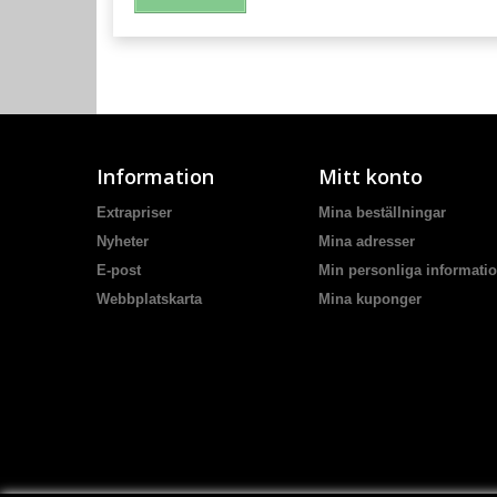
Information
Mitt konto
Extrapriser
Mina beställningar
Nyheter
Mina adresser
E-post
Min personliga informati
Webbplatskarta
Mina kuponger