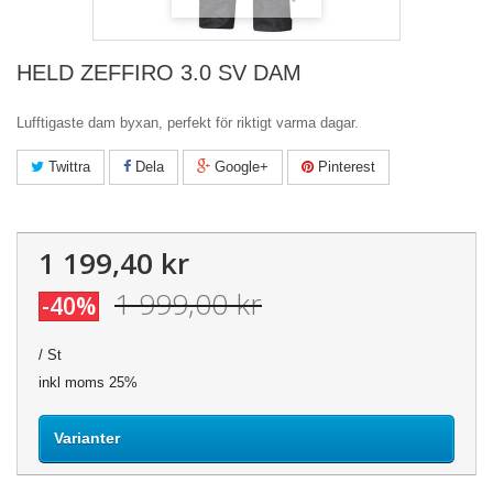
HELD ZEFFIRO 3.0 SV DAM
Lufftigaste dam byxan, perfekt för riktigt varma dagar.
Twittra
Dela
Google+
Pinterest
1 199,40 kr
1 999,00 kr
-40%
/ St
inkl moms 25%
Varianter