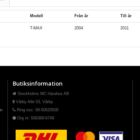
Modell
Från år
Till år
T-MAX
2004
2011
Butiksinformation
Stockholms MC-Varuhus AB
Vårby Allé 53, Vårby
on
Ring oss: 08-50620500
Org nr: 556368-6749