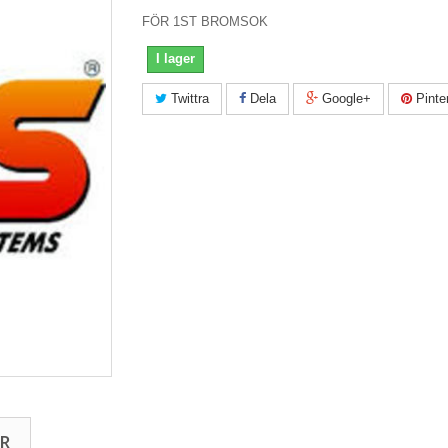
FÖR 1ST BROMSOK
I lager
Twittra
Dela
Google+
Pinte
R