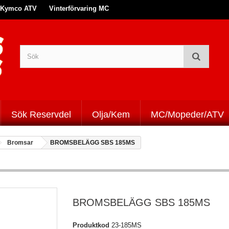
Kymco ATV
Vinterförvaring MC
Sök Reservdel
Olja/Kem
MC/Mopeder/ATV
Bromsar
BROMSBELÄGG SBS 185MS
BROMSBELÄGG SBS 185MS
Produktkod
23-185MS