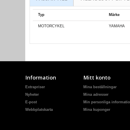
Typ
Märke
MOTORCYKEL
YAMAHA
Information
Mitt konto
Extrapriser
Mina beställningar
Nyheter
Mina adresser
E-post
Min personliga informati
Webbplatskarta
Mina kuponger