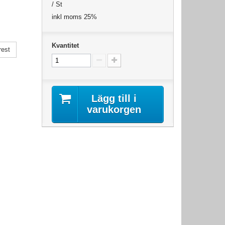
/ St
inkl moms 25%
Kvantitet
rest
Lägg till i
varukorgen