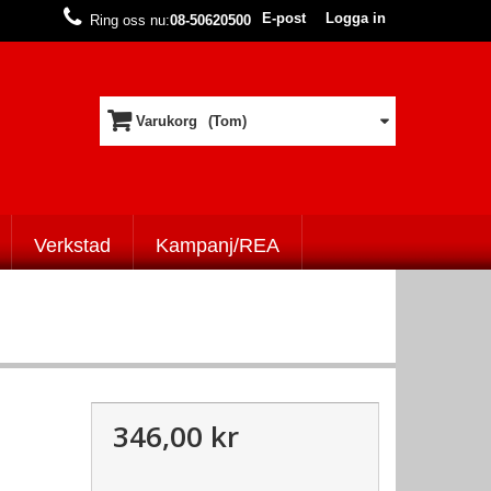
E-post
Logga in
Ring oss nu:
08-50620500
Varukorg
(Tom)
Verkstad
Kampanj/REA
346,00 kr