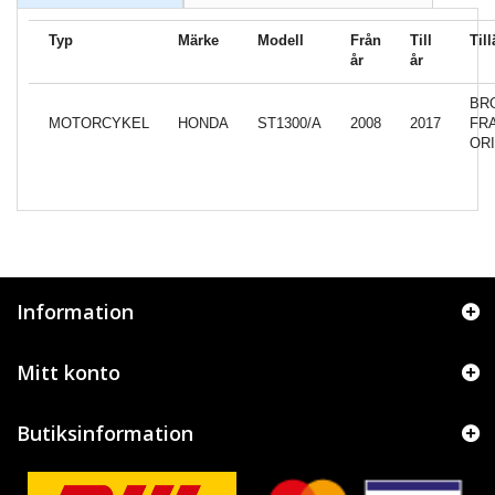
Typ
Märke
Modell
Från
Till
Til
år
år
BR
MOTORCYKEL
HONDA
ST1300/A
2008
2017
FR
OR
Information
Mitt konto
Butiksinformation