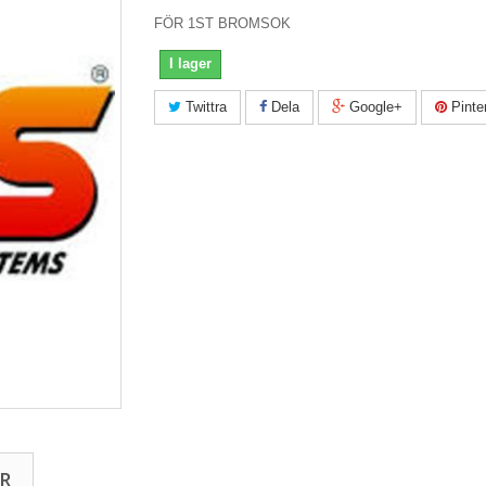
FÖR 1ST BROMSOK
I lager
Twittra
Dela
Google+
Pinte
R