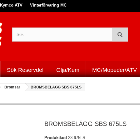
Kymco ATV
Vinterförvaring MC
Sök Reservdel
Olja/Kem
MC/Mopeder/ATV
Bromsar
BROMSBELÄGG SBS 675LS
BROMSBELÄGG SBS 675LS
Produktkod
23-675LS