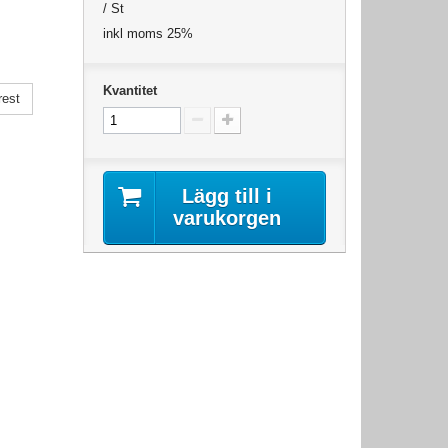
/ St
inkl moms 25%
Kvantitet
rest
Lägg till i
varukorgen