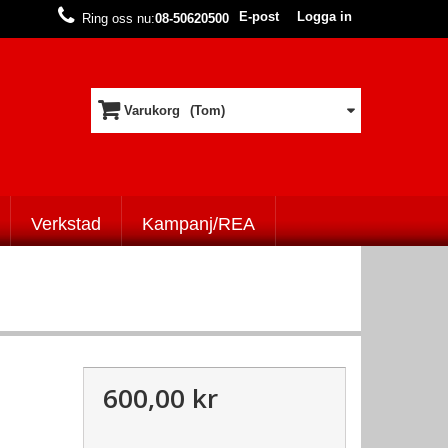
E-post
Logga in
Ring oss nu:
08-50620500
Varukorg
(Tom)
Verkstad
Kampanj/REA
600,00 kr