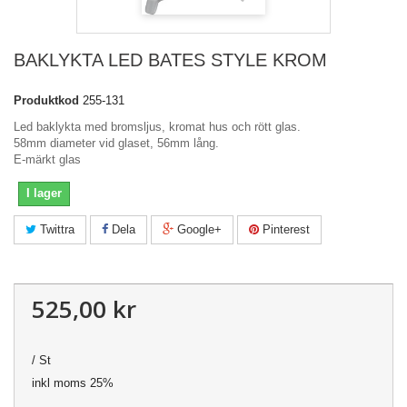
BAKLYKTA LED BATES STYLE KROM
Produktkod
255-131
Led baklykta med bromsljus, kromat hus och rött glas.
58mm diameter vid glaset, 56mm lång.
E-märkt glas
I lager
Twittra
Dela
Google+
Pinterest
525,00 kr
/ St
inkl moms 25%