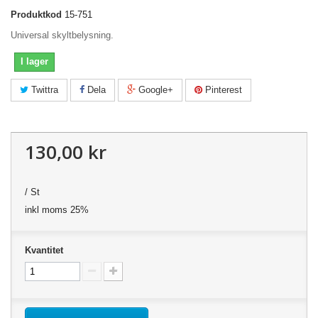
Produktkod
15-751
Universal skyltbelysning.
I lager
Twittra
Dela
Google+
Pinterest
130,00 kr
/ St
inkl moms 25%
Kvantitet