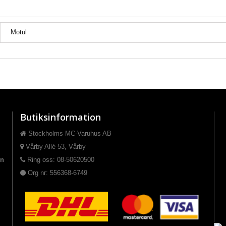
Motul
Butiksinformation
Stockholms MC-Varuhus AB
Vårby Allé 53, Vårby
on
Ring oss: 08-50620500
Org nr: 556368-6749