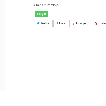
4-takts mineralolja
I lager
Twittra
Dela
Google+
Pinte