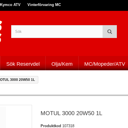
Kymco ATV
Vinterförvaring MC
Sök Reservdel
Olja/Kem
MC/Mopeder/ATV
OTUL 3000 20W50 1L
MOTUL 3000 20W50 1L
Produktkod
107318