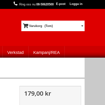
E-post
Logga in
Ring oss nu:
08-50620500
Varukorg
(Tom)
Verkstad
Kampanj/REA
179,00 kr