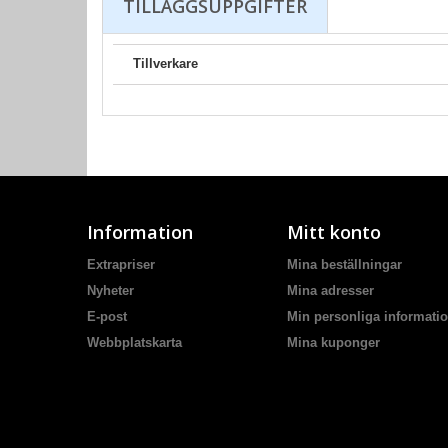
TILLÄGGSUPPGIFTER
Tillverkare
Information
Mitt konto
Extrapriser
Mina beställningar
Nyheter
Mina adresser
E-post
Min personliga informati
Webbplatskarta
Mina kuponger