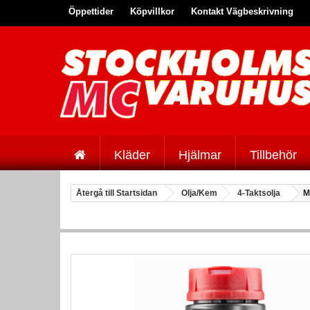
Öppettider
Köpvillkor
Kontakt Vägbeskrivning
Kläder
Hjälmar
Tillbehör
Återgå till Startsidan
Olja/Kem
4-Taktsolja
M