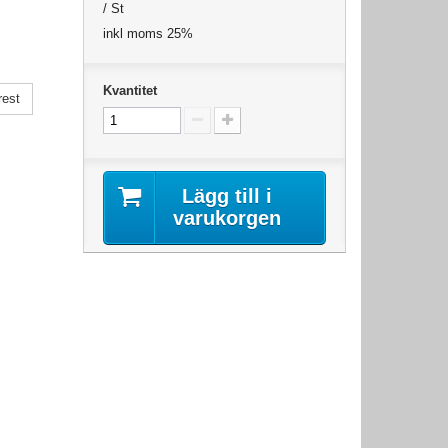
/ St
inkl moms 25%
Kvantitet
rest
Lägg till i
varukorgen