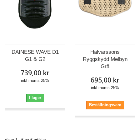
Halvarssons
DAINESE WAVE D1
Ryggskydd Melbyn
G1 & G2
Grå
739,00 kr
695,00 kr
inkl moms 25%
inkl moms 25%
I lager
Beställningsvara
Visar 1 - 6 av 6 artiklar