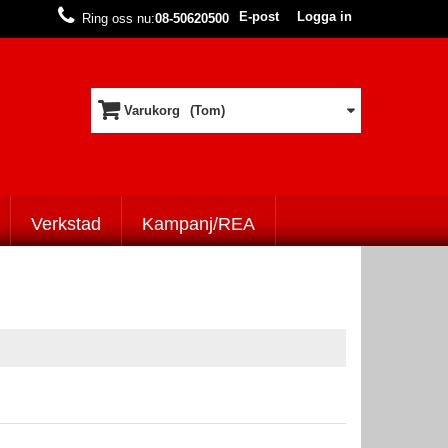
E-post
Logga in
Ring oss nu:
08-50620500
Varukorg
(Tom)
Verkstad
Kampanj/REA