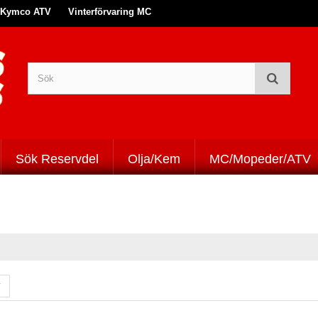
Kymco ATV
Vinterförvaring MC
Sök Reservdel
Olja/Kem
MC/Mopeder/ATV