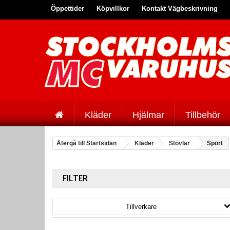
Öppettider
Köpvillkor
Kontakt Vägbeskrivning
Kläder
Hjälmar
Tillbehör
Återgå till Startsidan
Kläder
Stövlar
Sport
FILTER
Tillverkare