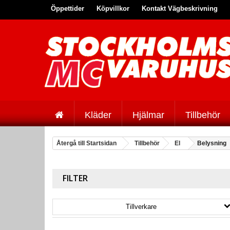
Öppettider
Köpvillkor
Kontakt Vägbeskrivning
Kläder
Hjälmar
Tillbehör
Återgå till Startsidan
Tillbehör
El
Belysning
FILTER
Tillverkare