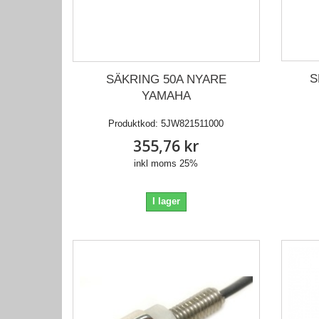
S
SÄKRING 50A NYARE
YAMAHA
Produktkod:
5JW821511000
355,76 kr
inkl moms 25%
I lager