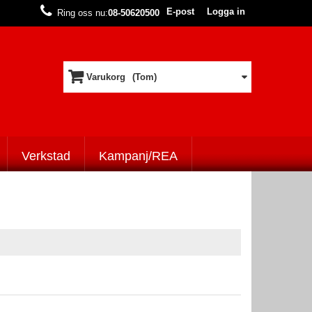
E-post
Logga in
Ring oss nu:
08-50620500
Varukorg
(Tom)
Verkstad
Kampanj/REA