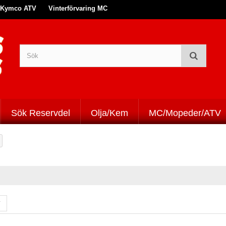
Kymco ATV
Vinterförvaring MC
Sök Reservdel
Olja/Kem
MC/Mopeder/ATV